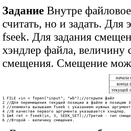
Задание
Внутре файловое
считать, но и задать. Для
fseek. Для задания смеще
хэндлер файла, величину 
смещения. Смещение можн
начала
конца 
текущей 
1
FILE
∗
in = fopen("input", "wb");
//
о
т
к
р
ы
л
и
ф
а
й
л
2
//
Д
л
я
п
е
р
е
м
е
щ
е
н
и
я
т
е
к
у
щ
е
й
п
о
з
и
ц
и
и
в
ф
а
й
л
е
в
п
о
з
и
ц
и
ю
3
3
//
э
л
е
м
е
н
т
а
в
ы
з
ы
в
а
е
м
fseek
с
у
к
а
з
а
н
и
е
м
н
у
ж
н
ы
х
а
р
г
у
м
е
н
т
4
//
В
к
а
ч
е
с
т
в
е
п
е
р
в
о
г
о
а
р
г
у
м
е
н
т
а
у
к
а
з
ы
в
а
е
т
с
я
х
э
н
д
л
е
р
.
5
int
ret = fseek(in, 3, SEEK_SET);
//
Т
р
е
т
и
й
-
т
и
п
с
м
е
щ
е
6
//
В
т
о
р
о
й
-
в
е
л
и
ч
и
н
у
с
м
е
щ
е
н
и
я
.