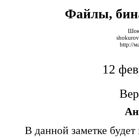
Файлы, бин
Шок
shokurov
http://
12
фев
Вер
Ан
В данной заметке будет 