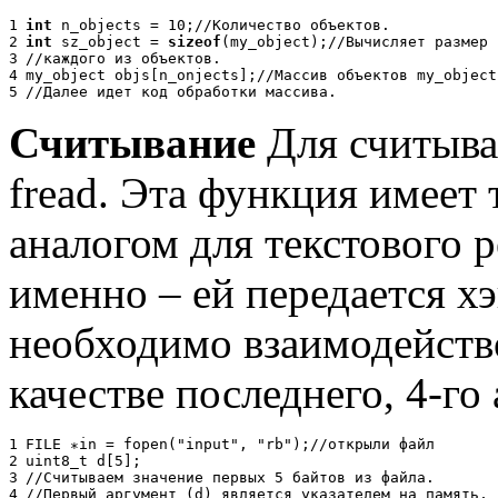
1
int
n_objects = 10;
//
К
о
л
и
ч
е
с
т
в
о
о
б
ъ
е
к
т
о
в
.
2
int
sz_object =
sizeof
(my_object);
//
В
ы
ч
и
с
л
я
е
т
р
а
з
м
е
р
3
//
к
а
ж
д
о
г
о
и
з
о
б
ъ
е
к
т
о
в
.
4
my_object objs[n_onjects];
//
М
а
с
с
и
в
о
б
ъ
е
к
т
о
в
my_object
5
//
Д
а
л
е
е
и
д
е
т
к
о
д
о
б
р
а
б
о
т
к
и
м
а
с
с
и
в
а
.
Считывание
Для считыва
fread. Эта функция имеет 
аналогом для текстового р
именно – ей передается х
необходимо взаимодейство
качестве последнего, 4-го
1
FILE
∗
in = fopen("input", "rb");
//
о
т
к
р
ы
л
и
ф
а
й
л
2
uint8_t d[5];
3
//
С
ч
и
т
ы
в
а
е
м
з
н
а
ч
е
н
и
е
п
е
р
в
ы
х
5
б
а
й
т
о
в
и
з
ф
а
й
л
а
.
4
//
П
е
р
в
ы
й
а
р
г
у
м
е
н
т
(
d
)
я
в
л
я
е
т
с
я
у
к
а
з
а
т
е
л
е
м
н
а
п
а
м
я
т
ь
,