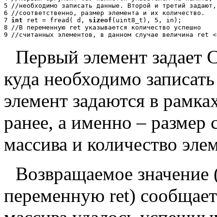
5
//
н
е
о
б
х
о
д
и
м
о
з
а
п
и
с
а
т
ь
д
а
н
н
ы
е
.
В
т
о
р
о
й
и
т
р
е
т
и
й
з
а
д
а
ю
т
,
6
//
с
о
о
т
в
е
т
с
т
в
е
н
н
о
,
р
а
з
м
е
р
э
л
е
м
е
н
т
а
и
и
х
к
о
л
и
ч
е
с
т
в
о
.
7
int
ret = fread( d,
sizeof
(uint8_t), 5, in);
8
//
В
п
е
р
е
м
е
н
н
у
ю
ret
у
к
а
з
ы
в
а
е
т
с
я
к
о
л
и
ч
е
с
т
в
о
у
с
п
е
ш
н
о
9
//
с
ч
и
т
а
н
н
ы
х
э
л
е
м
е
н
т
о
в
,
в
д
а
н
н
о
м
с
л
у
ч
а
е
в
е
л
и
ч
и
н
а
ret
<
Первый элемент задает 
куда необходимо записать
элемент задаются в рамках
ранее, а именно – размер 
массива и количество эле
Возвращаемое значение (
переменную ret) сообщает