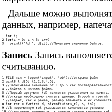
Дальше можно выполнят
данных, например, напечат
1
int
i;
2
for
(i = 0; i < 5; i++)
3
printf("%d ", d[i]);
//
П
е
ч
а
т
а
е
м
з
н
а
ч
е
н
и
е
б
а
й
т
о
в
.
Запись
Запись выполняет
считыванию.
1
FILE
∗
in = fopen("input", "wb");
//
о
т
к
р
ы
л
и
ф
а
й
л
2
uint8_t d[5]={1,2,3,4,5};
3
//
З
а
п
и
с
ы
в
а
е
м
з
н
а
ч
е
н
и
е
о
т
1
д
о
5
к
а
к
п
о
с
л
е
д
о
в
а
т
е
л
ь
н
о
с
т
4
//
б
а
й
т
о
в
в
н
а
ч
а
л
о
ф
а
й
л
а
.
5
//
П
е
р
в
ы
й
а
р
г
у
м
е
н
т
(
d
)
я
в
л
я
е
т
с
я
у
к
а
з
а
т
е
л
е
м
н
а
п
а
м
я
т
ь
,
6
//
о
т
к
у
д
а
н
е
о
б
х
о
д
и
м
о
с
ч
и
т
а
т
ь
д
а
н
н
ы
е
.
В
т
о
р
о
й
и
т
р
е
т
и
й
7
//
з
а
д
а
ю
т
,
к
а
к
и
р
а
н
е
е
,
р
а
з
м
е
р
э
л
е
м
е
н
т
а
и
и
х
к
о
л
и
ч
е
с
т
в
8
int
ret = fwrite( d,
sizeof
(uint8_t), 5, in);
9
//
В
п
е
р
е
м
е
н
н
у
ю
ret
у
к
а
з
ы
в
а
е
т
с
я
к
о
л
и
ч
е
с
т
в
о
у
с
п
е
ш
н
о
10
//
с
ч
и
т
а
н
н
ы
х
э
л
е
м
е
н
т
о
в
,
в
д
а
н
н
о
м
с
л
у
ч
а
е
в
е
л
и
ч
и
н
а
ret