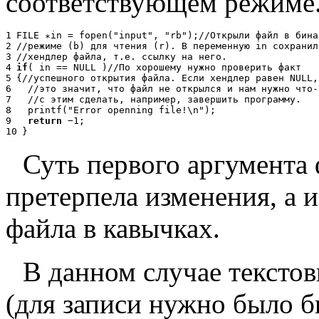
соответствующем режиме
1
FILE
∗
in = fopen("input", "rb");
//
О
т
к
р
ы
л
и
ф
а
й
л
в
б
и
н
а
2
//
р
е
ж
и
м
е
(
b
)
д
л
я
ч
т
е
н
и
я
(
r
).
В
п
е
р
е
м
е
н
н
у
ю
in
с
о
х
р
а
н
и
л
3
//
х
е
н
д
л
е
р
ф
а
й
л
а
,
т
.
е
.
с
с
ы
л
к
у
н
а
н
е
г
о
.
4
if
( in == NULL )
//
П
о
х
о
р
о
ш
е
м
у
н
у
ж
н
о
п
р
о
в
е
р
и
т
ь
ф
а
к
т
5
{
//
у
с
п
е
ш
н
о
г
о
о
т
к
р
ы
т
и
я
ф
а
й
л
а
.
Е
с
л
и
х
е
н
д
л
е
р
р
а
в
е
н
NULL
,
6
//
э
т
о
з
н
а
ч
и
т
,
ч
т
о
ф
а
й
л
н
е
о
т
к
р
ы
л
с
я
и
н
а
м
н
у
ж
н
о
ч
т
о
-
7
//
с
э
т
и
м
с
д
е
л
а
т
ь
,
н
а
п
р
и
м
е
р
,
з
а
в
е
р
ш
и
т
ь
п
р
о
г
р
а
м
м
у
.
8
printf("Error openning file!\n");
9
return
−
1;
10
}
Суть первого аргумента 
претерпела изменения, а 
файла в кавычках.
В данном случае тексто
(для записи нужно было бы