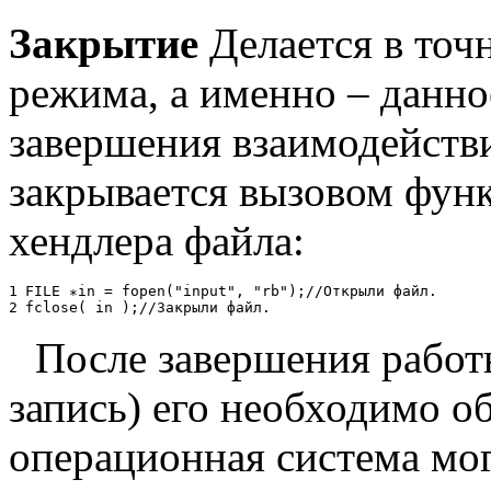
Закрытие
Делается в точн
режима, а именно – данно
завершения взаимодейств
закрывается вызовом функ
хендлера файла:
1
FILE
∗
in = fopen("input", "rb");
//
О
т
к
р
ы
л
и
ф
а
й
л
.
2
fclose( in );
//
З
а
к
р
ы
л
и
ф
а
й
л
.
После завершения работ
запись) его необходимо о
операционная система мог