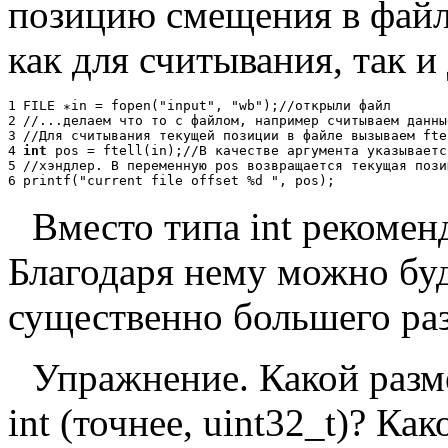
позицию смещения в файле
как для считывания, так 
1
FILE
∗
in = fopen("input", "wb");
//
о
т
к
р
ы
л
и
ф
а
й
л
2
//
...
д
е
л
а
е
м
ч
т
о
т
о
с
ф
а
й
л
о
м
,
н
а
п
р
и
м
е
р
с
ч
и
т
ы
в
а
е
м
д
а
н
н
ы
3
//
Д
л
я
с
ч
и
т
ы
в
а
н
и
я
т
е
к
у
щ
е
й
п
о
з
и
ц
и
и
в
ф
а
й
л
е
в
ы
з
ы
в
а
е
м
fte
4
int
pos = ftell(in);
//
В
к
а
ч
е
с
т
в
е
а
р
г
у
м
е
н
т
а
у
к
а
з
ы
в
а
е
т
с
5
//
х
э
н
д
л
е
р
.
В
п
е
р
е
м
е
н
н
у
ю
pos
в
о
з
в
р
а
щ
а
е
т
с
я
т
е
к
у
щ
а
я
п
о
з
и
6
printf("current file offset %d ", pos);
Вместо типа int рекомен
Благодаря нему можно бу
существенно большего ра
Упражнение. Какой разм
int (точнее, uint32_t)? Как