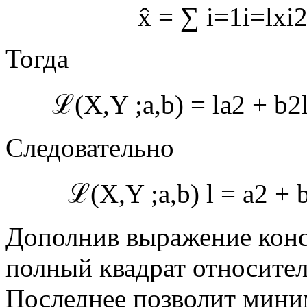
x
=
∑
i
=
1
i
=
l
x
i
Тогда
ℒ
(
X
,
Y
;
a
,
b
)
=
l
a
2
+
b
2
Следовательно
ℒ
(
X
,
Y
;
a
,
b
)
l
=
a
2
+
Дополнив выражение кон
полный квадрат относите
Последнее позволит мини