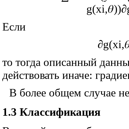
g
(
x
i
,
𝜃
)
)
∂
Если
∂
g
(
x
i
,

то тогда описанный данн
действовать иначе: градие
В более общем случае не
1.3
Классификация