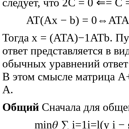
следует, что
2
C
=
0
⇐
=
C
A
T
(
A
x
−
b
)
=
0
⇔
A
T
Тогда
x
=
(
A
T
A
)
−
1
A
T
b
. П
ответ представляется в ви
обычных уравнений ответ 
В этом смысле матрица
A
A
.
Общий
Сначала для общег
min
𝜃
∑
i
=
1
i
=
l
(
y
i
−