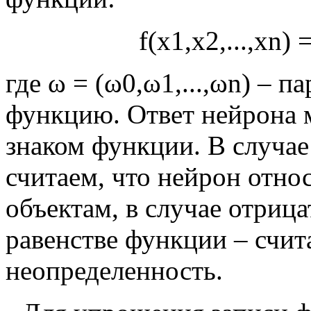
f
(
x
1
,
x
2
,
.
.
.
,
x
n
)
где
ω
=
(
ω
0
,
ω
1
,
.
.
.
,
ω
n
)
– па
функцию. Ответ нейрона 
знаком функции. В случае
считаем, что нейрон отно
объектам, в случае отрица
равенстве функции – счит
неопределенность.