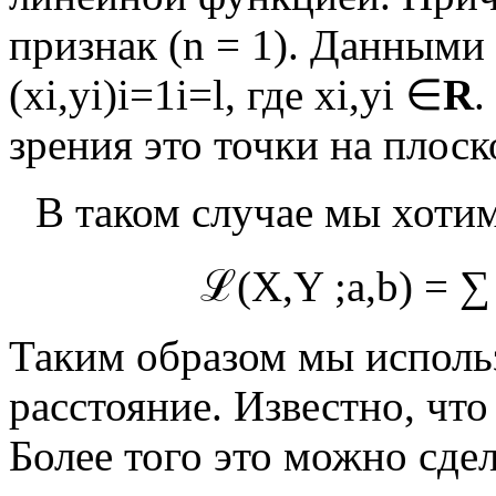
признак (
n
=
1
). Данными
(
x
i
,
y
i
)
i
=
1
i
=
l
, где
x
i
,
y
i
∈
R
.
зрения это точки на плоск
В таком случае мы хоти
ℒ
(
X
,
Y
;
a
,
b
)
=
∑
Таким образом мы исполь
расстояние. Известно, чт
Более того это можно сде