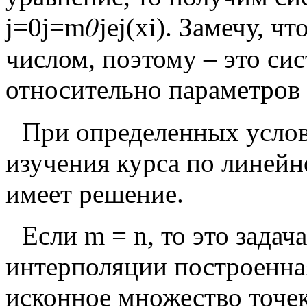
j
=
0
j
=
m
𝜃
j
e
j
(
x
i
)
. Замечу, ч
числом, поэтому – это си
относительно параметров
При определенных услов
изучения курса по линейн
имеет решение.
Если
m
=
n
, то это зада
интерполяции построенн
исконное множество точек 