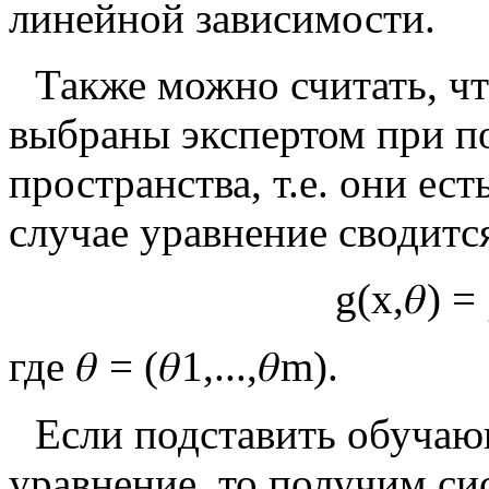
линейной зависимости.
Также можно считать, чт
выбраны экспертом при п
пространства, т.е. они ес
случае уравнение сводитс
g
(
x
,
𝜃
)
=
где
𝜃
=
(
𝜃
1
,
.
.
.
,
𝜃
m
)
.
Если подставить обучаю
уравнение, то получим с