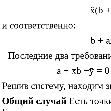
x
(
b
+
и соответственно:
b
+
a
Последние два требовани
a
+
x
b
−
ȳ
=
0
Решив систему, находим 
Общий случай
Есть точк