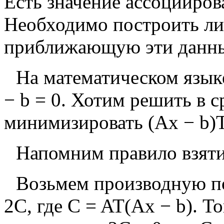
Есть значение ассоцииров
Необходимо построить л
приближающую эти данны
На математическом языке
−
b
=
0
.
Хотим решить в ср
минимизировать
(
A
x
−
b
)
Напомним правило взятия
Возьмем производную 
2
C
, где
C
=
A
T
(
A
x
−
b
)
.
То