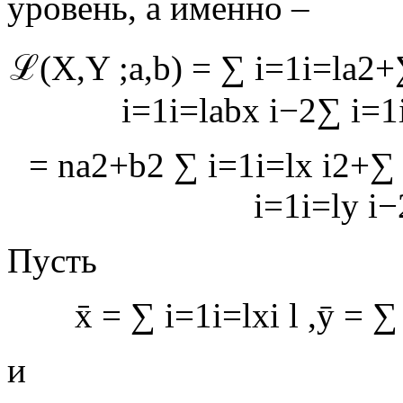
уровень, а именно –
ℒ
(
X
,
Y
;
a
,
b
)
=
∑
i
=
1
i
=
l
a
2
+
i
=
1
i
=
l
a
b
x
i
−
2
∑
i
=
1
=
n
a
2
+
b
2
∑
i
=
1
i
=
l
x
i
2
+
∑
i
=
1
i
=
l
y
i
−
Пусть
x
=
∑
i
=
1
i
=
l
x
i
l
,
ȳ
=
∑
и