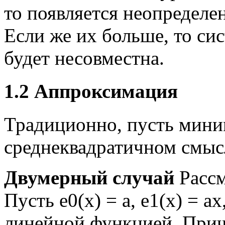
то появляется неопределе
Если же их больше, то си
будет несовместна.
1.2
Аппроксимация
Традиционно, пусть мини
среднеквадратичном смыс
Двумерный случай
Рассм
Пусть
e
0
(
x
)
=
a
,
e
1
(
x
)
=
a
x
линейной функцией. Прич