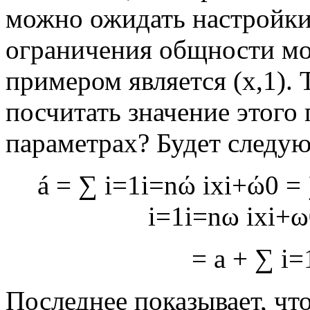
можно ожидать настройки
ограничения общности мо
примером является
(
x
,
1
)
. 
посчитать значение этого
параметрах? Будет следу
á
=
∑
i
=
1
i
=
n
ω
i
x
i
+
ω
0
=
i
=
1
i
=
n
ω
i
x
i
+
ω
=
a
+
∑
i
=
Последнее показывает, чт