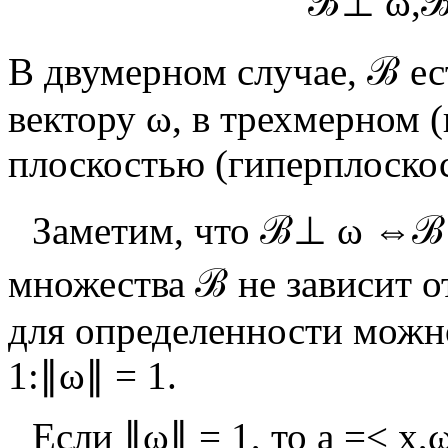
ℬ
⊥
ω
,
В двумерном случае,
ℬ
ес
вектору
ω
, в трехмерном 
плоскостью (гиперплоско
Заметим, что
ℬ
⊥
ω
⇔
ℬ
множества
ℬ
не зависит о
для определенности можн
1:
∥
ω
∥
=
1
.
Если
∥
ω
∥
=
1
, то
a
=
<
x
,