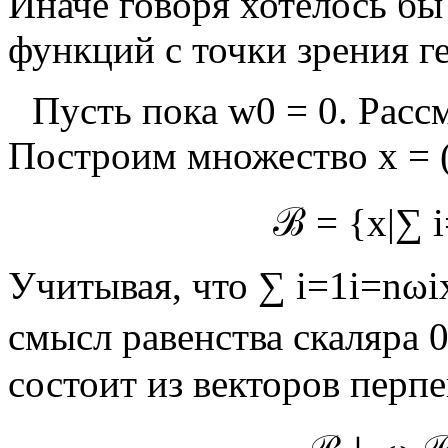
Иначе говоря хотелось бы
функций с точки зрения г
Пусть пока
w
0
=
0
. Рас
Построим множество
x
=
ℬ
=
{
x
|
∑
i
Учитывая, что
∑
i
=
1
i
=
n
ω
i
смысл равенства скаляра
состоит из векторов пер