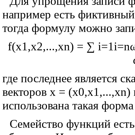
Для упрощения записи ф
например есть фиктивный
тогда формулу можно запи
f
(
x
1
,
x
2
,
.
.
.
,
x
n
)
=
∑
i
=
1
i
=
n
где последнее является с
векторов
x
=
(
x
0
,
x
1
,
.
.
.
,
x
n
)
использована такая форма
Семейство функций есть