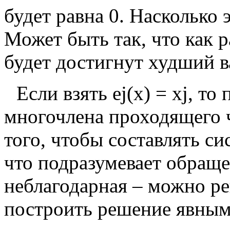
будет равна
0
. Насколько 
Может быть так, что как 
будет достигнут худший в
Если взять
e
j
(
x
)
=
x
j
, то
многочлена проходящего ч
того, чтобы составлять си
что подразумевает обраще
неблагодарная – можно ре
построить решение явным