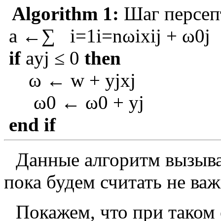
Algorithm 1:
Шаг персеп
a
←
∑
i
=
1
i
=
n
ω
i
x
i
j
+
ω
0
j
if
a
y
j
≤
0
then
ω
←
w
+
y
j
x
j
ω
0
←
ω
0
+
y
j
end
if
Данные алгоритм вызыва
пока будем считать не ва
Покажем, что при таком