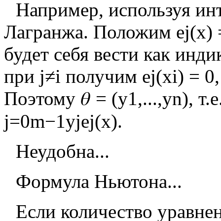
Например, используя и
Лагранжа. Положим
e
j
(
x
)
будет себя вести как инди
при
j
≠
i
получим
e
j
(
x
i
)
=
0
Поэтому
𝜃
=
(
y
1
,
.
.
.
,
y
n
)
, т.
j
=
0
m
−
1
y
j
e
j
(
x
)
.
Неудобна...
Формула Ньютона...
Если количество уравне