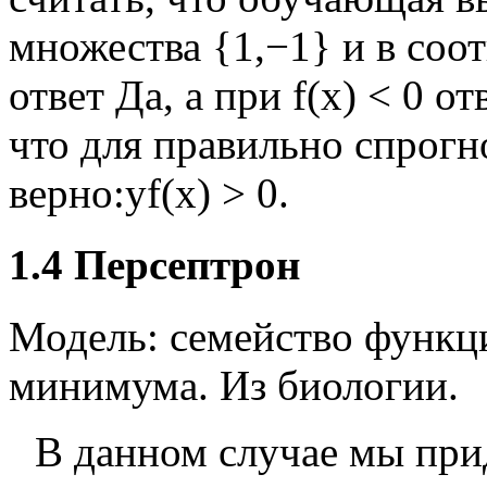
множества
{
1
,
−
1
}
и в соо
ответ Да, а при
f
(
x
)
<
0
отв
что для правильно спрогн
верно:
y
f
(
x
)
>
0
.
1.4
Персептрон
Модель: семейство функц
минимума. Из биологии.
В данном случае мы при