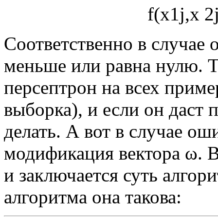
f
(
x
1
j
,
x
2
Соответственно в случае 
меньше или равна нулю. 
персептрон на всех прим
выборка), и если он даст 
делать. А вот в случае ош
модификация вектора
ω
. 
и заключается суть алгор
алгоритма она такова: