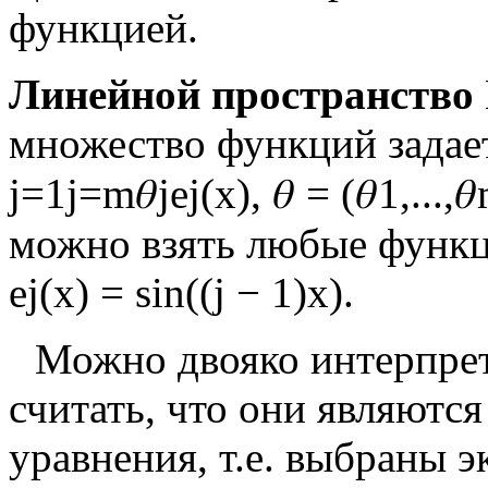
функцией.
Линейной пространство
множество функций задае
j
=
1
j
=
m
𝜃
j
e
j
(
x
)
,
𝜃
=
(
𝜃
1
,
.
.
.
,
𝜃
можно взять любые функ
e
j
(
x
)
=
s
i
n
(
(
j
−
1
)
x
)
.
Можно двояко интерпре
считать, что они являютс
уравнения, т.е. выбраны 