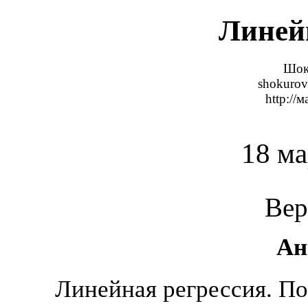
Линей
Шок
shokurov
http://
18
ма
Вер
Ан
Линейная регрессия. П