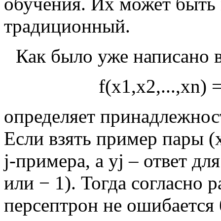
обучения. Их может быть
традиционный.
Как было уже написано 
f
(
x
1
,
x
2
,
.
.
.
,
x
n
)
определяет принадлежност
Если взять пример пары
(
j-примера, а
y
j
– ответ для
или
−
1
). Тогда согласно 
персептрон не ошибается 