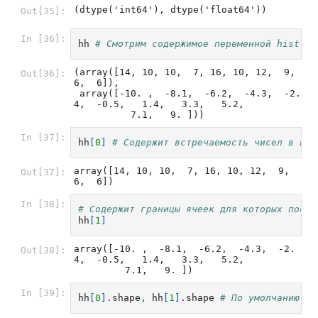
(dtype('int64'), dtype('float64'))
Out[35]:
In [36]:
hh
# Смотрим содержимое переменной hist.
(array([14, 10, 10,  7, 16, 10, 12,  9,  
Out[36]:
6,  6]),

 array([-10. ,  -8.1,  -6.2,  -4.3,  -2.
4,  -0.5,   1.4,   3.3,   5.2,

          7.1,   9. ]))
In [37]:
hh
[
0
]
# Содержит встречаемость чисел в наб
array([14, 10, 10,  7, 16, 10, 12,  9,  
Out[37]:
6,  6])
In [38]:
# Содержит границы ячеек для которых посчи
hh
[
1
]
array([-10. ,  -8.1,  -6.2,  -4.3,  -2.
Out[38]:
4,  -0.5,   1.4,   3.3,   5.2,

         7.1,   9. ])
In [39]:
hh
[
0
]
.
shape
,
hh
[
1
]
.
shape
# По умолчанию бу