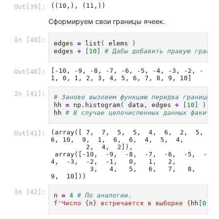
((10,), (11,))
Out[39]:
Сформируем свои границы ячеек.
In [40]:
edges
=
list
(
elems
)
edges
+
[
10
]
# Дабы добавить правую границ
[-10, -9, -8, -7, -6, -5, -4, -3, -2, -
Out[40]:
1, 0, 1, 2, 3, 4, 5, 6, 7, 8, 9, 10]
In [41]:
# Заново вызовем функцию передва границы я
hh
=
np
.
histogram
(
data
,
edges
+
[
10
]
)
# 
hh
# В случае целочисленных данных факичес
(array([ 7,  7,  5,  5,  4,  6,  2,  5,  
Out[41]:
6, 10,  9,  1,  6,  6,  4,  5,  4,

         2,  4,  2]),

 array([-10,  -9,  -8,  -7,  -6,  -5,  -
4,  -3,  -2,  -1,   0,   1,   2,

          3,   4,   5,   6,   7,   8,   
9,  10]))
In [42]:
n
=
4
# По аналогии.
f
'Число 
{
n
}
 встречается в выборке 
{
hh
[
0
][
1