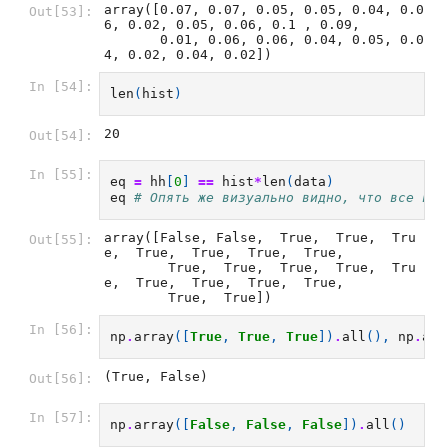
array([0.07, 0.07, 0.05, 0.05, 0.04, 0.0
Out[53]:
6, 0.02, 0.05, 0.06, 0.1 , 0.09,

       0.01, 0.06, 0.06, 0.04, 0.05, 0.0
4, 0.02, 0.04, 0.02])
In [54]:
len
(
hist
)
20
Out[54]:
In [55]:
eq
=
hh
[
0
]
==
hist
*
len
(
data
)
eq
# Опять же визуально видно, что все вро
array([False, False,  True,  True,  Tru
Out[55]:
e,  True,  True,  True,  True,

        True,  True,  True,  True,  Tru
e,  True,  True,  True,  True,

        True,  True])
In [56]:
np
.
array
([
True
,
True
,
True
])
.
all
(),
np
.
arr
(True, False)
Out[56]:
In [57]:
np
.
array
([
False
,
False
,
False
])
.
all
()