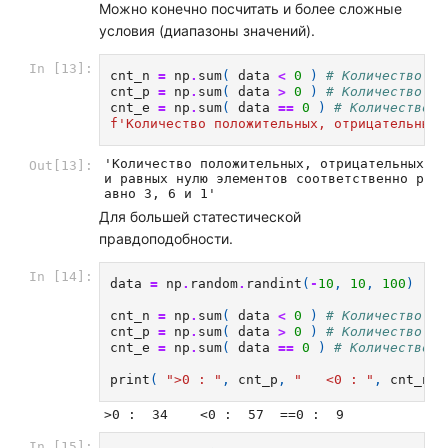
Можно конечно посчитать и более сложные
условия (диапазоны значений).
In [13]:
cnt_n
=
np
.
sum
(
data
<
0
)
# Количество от
cnt_p
=
np
.
sum
(
data
>
0
)
# Количество по
cnt_e
=
np
.
sum
(
data
==
0
)
# Количество р
f
'Количество положительных, отрицательных 
'Количество положительных, отрицательных 
Out[13]:
и равных нулю элементов соответственно р
авно 3, 6 и 1'
Для большей статестической
правдоподобности.
In [14]:
data
=
np
.
random
.
randint
(
-
10
,
10
,
100
)
cnt_n
=
np
.
sum
(
data
<
0
)
# Количество от
cnt_p
=
np
.
sum
(
data
>
0
)
# Количество по
cnt_e
=
np
.
sum
(
data
==
0
)
# Количество р
print
(
">0 : "
,
cnt_p
,
"   <0 : "
,
cnt_n
,
In [15]: