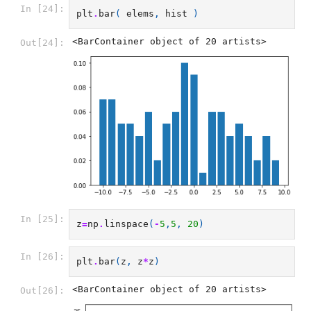
In [24]:
plt
.
bar
(
elems
,
hist
)
<BarContainer object of 20 artists>
Out[24]:
In [25]:
z
=
np
.
linspace
(
-
5
,
5
,
20
)
In [26]:
plt
.
bar
(
z
,
z
*
z
)
<BarContainer object of 20 artists>
Out[26]: