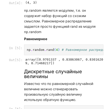
(4, 3)
Out[4]:
np.random является модулем, т.е. он
содержит набор функций со схожим
смыслом. Равномерное распределение
задается просто функцией rand из модуля
np.random
Равномерное
In [5]:
np
.
random
.
rand
(
4
)
# Равномерное распределе
array([0.9701337 , 0.83863067, 0.8301620
Out[5]:
9, 0.71468217])
Дискретные случайные
величины
Известно что по равномерной случайной
величине можно сгенерировать
произвольную слуайную величину
использую обратную функцию.
In [6]: