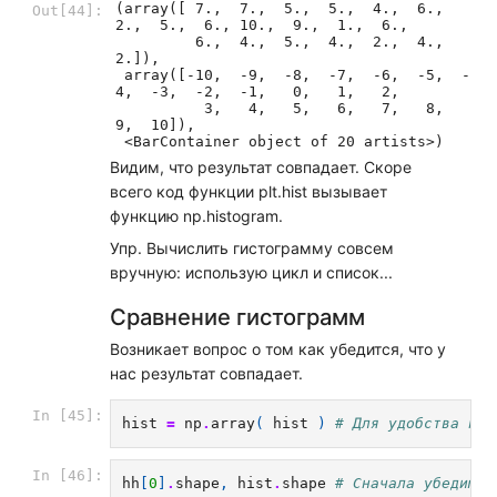
(array([ 7.,  7.,  5.,  5.,  4.,  6.,  
Out[44]:
2.,  5.,  6., 10.,  9.,  1.,  6.,

         6.,  4.,  5.,  4.,  2.,  4.,  
2.]),

 array([-10,  -9,  -8,  -7,  -6,  -5,  -
4,  -3,  -2,  -1,   0,   1,   2,

          3,   4,   5,   6,   7,   8,   
9,  10]),

 <BarContainer object of 20 artists>)
Видим, что результат совпадает. Скоре
всего код функции plt.hist вызывает
функцию np.histogram.
Упр. Вычислить гистограмму совсем
вручную: использую цикл и список...
Сравнение гистограмм
Возникает вопрос о том как убедится, что у
нас результат совпадает.
In [45]:
hist
=
np
.
array
(
hist
)
# Для удобства пре
In [46]:
hh
[
0
]
.
shape
,
hist
.
shape
# Сначала убедимся