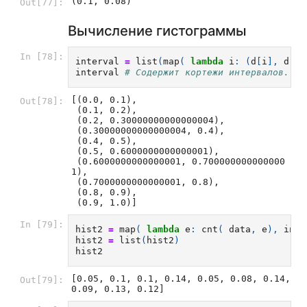
(0.1, 0.08)
Out[77]:
Вычисление гистограммы
In [78]:
interval
=
list
(
map
(
lambda
i
:
(
d
[
i
],
d
[
i
+
interval
# Содержит кортежи интервалов.
[(0.0, 0.1),

Out[78]:
 (0.1, 0.2),

 (0.2, 0.30000000000000004),

 (0.30000000000000004, 0.4),

 (0.4, 0.5),

 (0.5, 0.6000000000000001),

 (0.6000000000000001, 0.700000000000000
1),

 (0.7000000000000001, 0.8),

 (0.8, 0.9),

 (0.9, 1.0)]
In [79]:
hist2
=
map
(
lambda
e
:
cnt
(
data
,
e
),
inte
hist2
=
list
(
hist2
)
hist2
[0.05, 0.1, 0.1, 0.14, 0.05, 0.08, 0.14, 
Out[79]:
0.09, 0.13, 0.12]