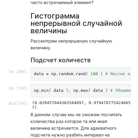
часто встречаемый элемент?
Гистограмма
непрерывной случайной
величины
Рассмотрим непрерывную случайную
величину.
Подсчет количеств
In [69]:
data
=
np
.
random
.
rand
(
100
)
# Массив из 1
In [70]:
np
.
min
(
data
),
np
.
max
(
data
)
# Убедимся 
(0.029457044383584097, 0.979470775424665
Out[70]:
7)
В данном случае мы не сможем посчитать
количества раз которое та или иная
величина встречается. Для адекватного
подсчета нужно разбить интервал на