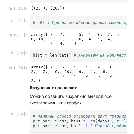
((20,), (20,))
Out[46]:
In [47]:
hh
[
0
]
# При малом объеме данных можно срав
array([ 7,  7,  5,  5,  4,  6,  2,  5,  
Out[47]:
6, 10,  9,  1,  6,  6,  4,  5,  4,

        2,  4,  2])
In [48]:
hist
*
len
(
data
)
# Умножаем на количество 
array([ 7.,  7.,  5.,  5.,  4.,  6.,  
Out[48]:
2.,  5.,  6., 10.,  9.,  1.,  6.,

        6.,  4.,  5.,  4.,  2.,  4.,  
2.])
Визуальное сравнение
Можно сравнить визуально выведя обе
гистограммы как график.
In [49]:
# Наивный способ отрисовки двух графиков с
plt
.
bar
(
elems
,
hist
*
len
(
data
)
)
# !len(
plt
.
bar
(
elems
,
hh
[
0
]
)
# Первый график бы