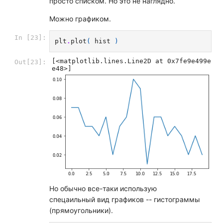
просто списком. Но это не наглядно.
Можно графиком.
In [23]:
plt
.
plot
(
hist
)
[<matplotlib.lines.Line2D at 0x7fe9e499e
Out[23]:
e48>]
Но обычно все-таки использую
спецаильный вид графиков -- гистограммы
(прямоугольники).