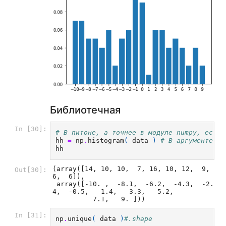
Библиотечная
In [30]:
# В питоне, а точнее в модуле numpy, есть 
hh
=
np
.
histogram
(
data
)
# В аргументе по
hh
(array([14, 10, 10,  7, 16, 10, 12,  9,  
Out[30]:
6,  6]),

 array([-10. ,  -8.1,  -6.2,  -4.3,  -2.
4,  -0.5,   1.4,   3.3,   5.2,

          7.1,   9. ]))
In [31]:
np
.
unique
(
data
)
#.shape