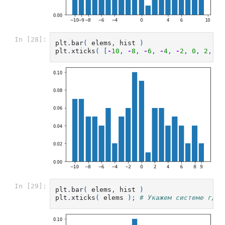
In [28]:
plt
.
bar
(
elems
,
hist
)
plt
.
xticks
(
[
-
10
,
-
8
,
-
6
,
-
4
,
-
2
,
0
,
2
,
4
,
In [29]:
plt
.
bar
(
elems
,
hist
)
plt
.
xticks
(
elems
);
# Укажем системе где 