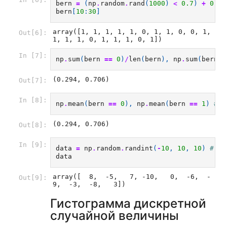
bern
=
(
np
.
random
.
rand
(
1000
)
<
0.7
)
+
0
# 
bern
[
10
:
30
]
array([1, 1, 1, 1, 1, 0, 1, 1, 0, 0, 1, 
Out[6]:
1, 1, 1, 0, 1, 1, 1, 0, 1])
In [7]:
np
.
sum
(
bern
==
0
)
/
len
(
bern
),
np
.
sum
(
bern
=
(0.294, 0.706)
Out[7]:
In [8]:
np
.
mean
(
bern
==
0
),
np
.
mean
(
bern
==
1
)
# М
(0.294, 0.706)
Out[8]:
In [9]:
data
=
np
.
random
.
randint
(
-
10
,
10
,
10
)
# Ра
data
array([  8,  -5,   7, -10,   0,  -6,  -
Out[9]:
9,  -3,  -8,   3])
Гистограмма дискретной
случайной величины