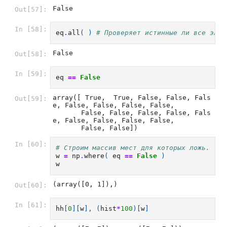
False
Out[57]:
In [58]:
eq
.
all
(
)
# Проверяет истинные ли все элем
False
Out[58]:
In [59]:
eq
==
False
array([ True,  True, False, False, Fals
Out[59]:
e, False, False, False, False,

       False, False, False, False, Fals
e, False, False, False, False,

       False, False])
In [60]:
# Строим массив мест для которых ложь.
w
=
np
.
where
(
eq
==
False
)
w
(array([0, 1]),)
Out[60]:
In [61]:
hh
[
0
][
w
],
(
hist
*
100
)[
w
]