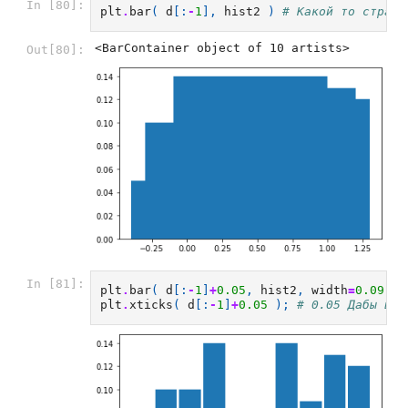
In [80]:
plt
.
bar
(
d
[:
-
1
],
hist2
)
# Какой то странн
<BarContainer object of 10 artists>
Out[80]:
In [81]:
plt
.
bar
(
d
[:
-
1
]
+
0.05
,
hist2
,
width
=
0.09
)
plt
.
xticks
(
d
[:
-
1
]
+
0.05
);
# 0.05 Дабы цен