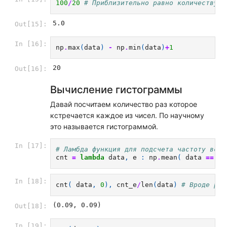
100
/
20
# Приблизительно равно количеству р
5.0
Out[15]:
In [16]:
np
.
max
(
data
)
-
np
.
min
(
data
)
+
1
20
Out[16]:
Вычисление гистограммы
Давай посчитаем количество раз которое
кстречается каждое из чисел. По научному
это называется гистограммой.
In [17]:
# Ламбда функция для подсчета частоту встр
cnt
=
lambda
data
,
e
:
np
.
mean
(
data
==
e
In [18]:
cnt
(
data
,
0
),
cnt_e
/
len
(
data
)
# Вроде раб
(0.09, 0.09)
Out[18]:
In [19]: