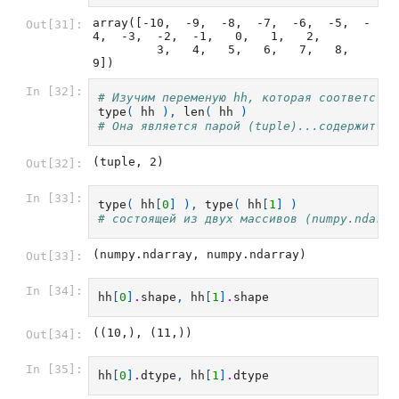
array([-10,  -9,  -8,  -7,  -6,  -5,  -
Out[31]:
4,  -3,  -2,  -1,   0,   1,   2,

         3,   4,   5,   6,   7,   8,   
9])
In [32]:
# Изучим переменую hh, которая соответству
type
(
hh
),
len
(
hh
)
# Она является парой (tuple)...содержит дв
(tuple, 2)
Out[32]:
In [33]:
type
(
hh
[
0
]
),
type
(
hh
[
1
]
)
# состоящей из двух массивов (numpy.ndarra
(numpy.ndarray, numpy.ndarray)
Out[33]:
In [34]:
hh
[
0
]
.
shape
,
hh
[
1
]
.
shape
((10,), (11,))
Out[34]:
In [35]:
hh
[
0
]
.
dtype
,
hh
[
1
]
.
dtype