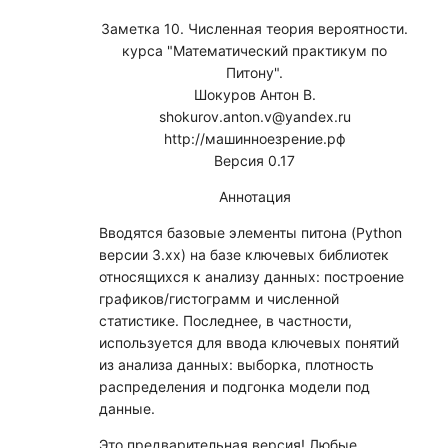
Заметка 10. Численная теория вероятности.
курса
Математический практикум по
Питону
.
Шокуров Антон В.
shokurov.anton.v@yandex.ru
http://машинноезрение.рф
Версия 0.17
Аннотация
Вводятся базовые элементы питона (Python
версии 3.xx) на базе ключевых библиотек
относящихся к анализу данных: построение
графиков/гистограмм и численной
статистике. Последнее, в частности,
используется для ввода ключевых понятий
из анализа данных: выборка, плотность
распределения и подгонка модели под
данные.
Это предварительная версия! Любые