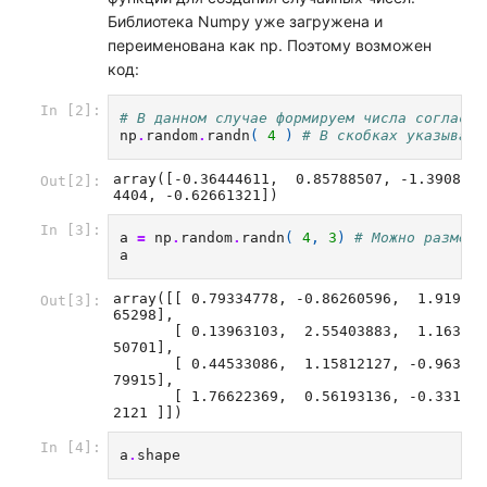
Библиотека Numpy уже загружена и
переименована как np. Поэтому возможен
код:
In [2]:
# В данном случае формируем числа согласно
np
.
random
.
randn
(
4
)
# В скобках указывает
array([-0.36444611,  0.85788507, -1.3908
Out[2]:
4404, -0.62661321])
In [3]:
a
=
np
.
random
.
randn
(
4
,
3
)
# Можно размеры
a
array([[ 0.79334778, -0.86260596,  1.919
Out[3]:
65298],

       [ 0.13963103,  2.55403883,  1.163
50701],

       [ 0.44533086,  1.15812127, -0.963
79915],

       [ 1.76622369,  0.56193136, -0.331
2121 ]])
In [4]:
a
.
shape