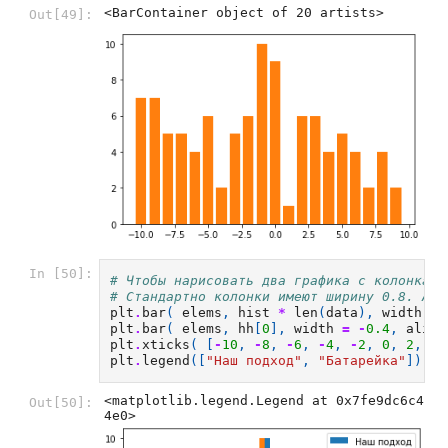
<BarContainer object of 20 artists>
Out[49]:
In [50]:
# Чтобы нарисовать два графика с колонками
# Стандартно колонки имеют ширину 0.8. Арг
plt
.
bar
(
elems
,
hist
*
len
(
data
),
width
=
plt
.
bar
(
elems
,
hh
[
0
],
width
=
-
0.4
,
align
plt
.
xticks
(
[
-
10
,
-
8
,
-
6
,
-
4
,
-
2
,
0
,
2
,
4
,
plt
.
legend
([
"Наш подход"
,
"Батарейка"
])
<matplotlib.legend.Legend at 0x7fe9dc6c4
Out[50]:
4e0>