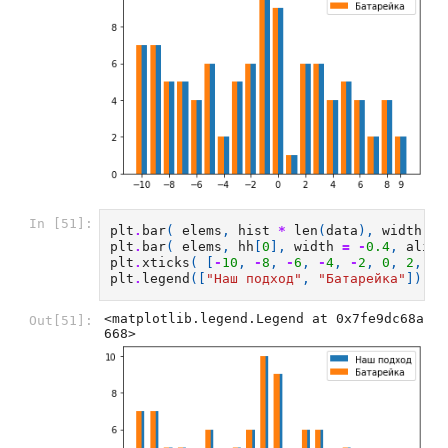
In [51]:
plt
.
bar
(
elems
,
hist
*
len
(
data
),
width
=
plt
.
bar
(
elems
,
hh
[
0
],
width
=
-
0.4
,
align
plt
.
xticks
(
[
-
10
,
-
8
,
-
6
,
-
4
,
-
2
,
0
,
2
,
4
,
plt
.
legend
([
"Наш подход"
,
"Батарейка"
])
<matplotlib.legend.Legend at 0x7fe9dc68a
Out[51]:
668>