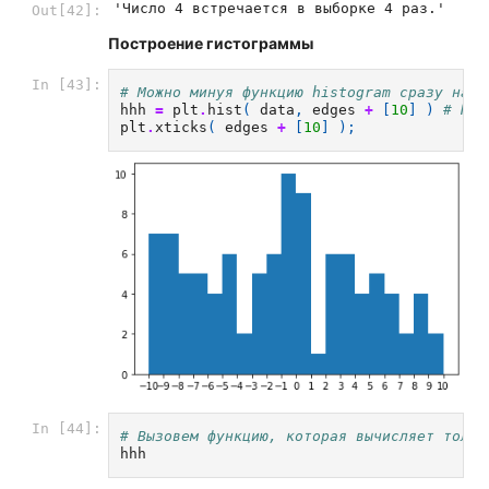
'Число 4 встречается в выборке 4 раз.'
Out[42]:
Построение гистограммы
In [43]:
# Можно минуя функцию histogram сразу нари
hhh
=
plt
.
hist
(
data
,
edges
+
[
10
]
)
# При
plt
.
xticks
(
edges
+
[
10
]
);
In [44]:
# Вызовем функцию, которая вычисляет тольк
hhh