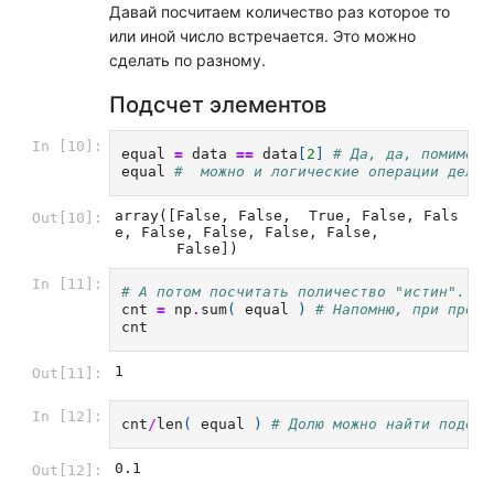
Давай посчитаем количество раз которое то
или иной число встречается. Это можно
сделать по разному.
Подсчет элементов
In [10]:
equal
=
data
==
data
[
2
]
# Да, да, помимо с
equal
#  можно и логические операции делат
array([False, False,  True, False, Fals
Out[10]:
e, False, False, False, False,

       False])
In [11]:
# А потом посчитать поличество "истин".
cnt
=
np
.
sum
(
equal
)
# Напомню, при преоб
cnt
1
Out[11]:
In [12]:
cnt
/
len
(
equal
)
# Долю можно найти подели
0.1
Out[12]: