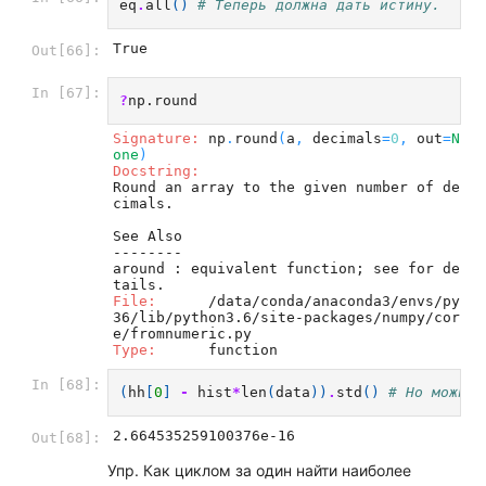
eq
.
all
()
# Теперь должна дать истину.
True
Out[66]:
In [67]:
?
Signature:
 np
.
round
(
a
,
 decimals
=
0
,
 out
=
N
one
)
Docstring:
Round an array to the given number of de
cimals.

See Also

--------

around : equivalent function; see for de
File:
      /data/conda/anaconda3/envs/py
36/lib/python3.6/site-packages/numpy/cor
Type:
In [68]:
(
hh
[
0
]
-
hist
*
len
(
data
))
.
std
()
# Но можно 
2.664535259100376e-16
Out[68]:
Упр. Как циклом за один найти наиболее