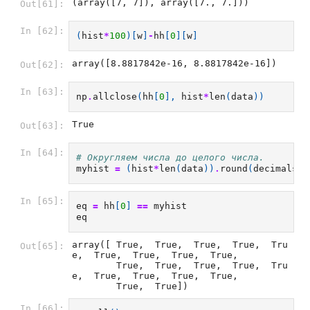
(array([7, 7]), array([7., 7.]))
Out[61]:
In [62]:
(
hist
*
100
)[
w
]
-
hh
[
0
][
w
]
array([8.8817842e-16, 8.8817842e-16])
Out[62]:
In [63]:
np
.
allclose
(
hh
[
0
],
hist
*
len
(
data
))
True
Out[63]:
In [64]:
# Округляем числа до целого числа.
myhist
=
(
hist
*
len
(
data
))
.
round
(
decimals
=
1
In [65]:
eq
=
hh
[
0
]
==
myhist
eq
array([ True,  True,  True,  True,  Tru
Out[65]:
e,  True,  True,  True,  True,

        True,  True,  True,  True,  Tru
e,  True,  True,  True,  True,

        True,  True])
In [66]: