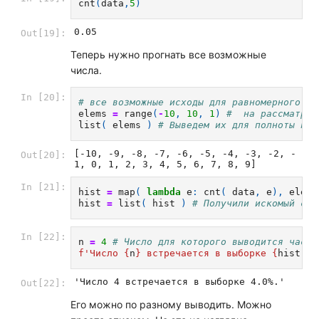
cnt
(
data
,
5
)
0.05
Out[19]:
Теперь нужно прогнать все возможные
числа.
In [20]:
# все возможные исходы для равномерного ра
elems
=
range
(
-
10
,
10
,
1
)
#  на рассматрив
list
(
elems
)
# Выведем их для полноты пон
[-10, -9, -8, -7, -6, -5, -4, -3, -2, -
Out[20]:
1, 0, 1, 2, 3, 4, 5, 6, 7, 8, 9]
In [21]:
hist
=
map
(
lambda
e
:
cnt
(
data
,
e
),
elems
hist
=
list
(
hist
)
# Получили искомый спи
In [22]:
n
=
4
# Число для которого выводится часто
f
'Число 
{
n
}
 встречается в выборке 
{
hist
[
10
'Число 4 встречается в выборке 4.0%.'
Out[22]:
Его можно по разному выводить. Можно