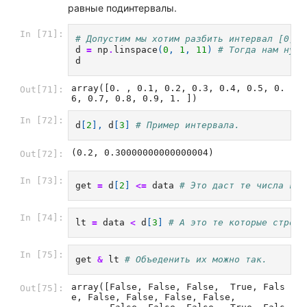
равные подинтервалы.
In [71]:
# Допустим мы хотим разбить интервал [0, 1
d
=
np
.
linspace
(
0
,
1
,
11
)
# Тогда нам нужн
d
array([0. , 0.1, 0.2, 0.3, 0.4, 0.5, 0.
Out[71]:
6, 0.7, 0.8, 0.9, 1. ])
In [72]:
d
[
2
],
d
[
3
]
# Пример интервала.
(0.2, 0.30000000000000004)
Out[72]:
In [73]:
get
=
d
[
2
]
<=
data
# Это даст те числа кот
In [74]:
lt
=
data
<
d
[
3
]
# А это те которые строго
In [75]:
get
&
lt
# Объеденить их можно так.
array([False, False, False,  True, Fals
Out[75]:
e, False, False, False, False,
