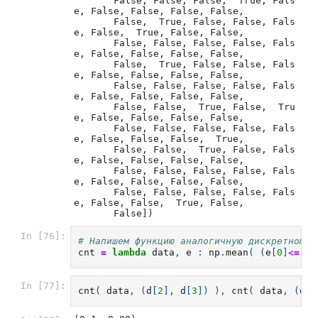
       False, False, False,  True, Fals
e, False, False, False, False,

       False,  True, False, False, Fals
e, False,  True, False, False,

       False, False, False, False, Fals
e, False, False, False, False,

       False,  True, False, False, Fals
e, False, False, False, False,

       False, False, False, False, Fals
e, False, False, False, False,

       False, False,  True, False,  Tru
e, False, False, False, False,

       False, False, False, False, Fals
e, False, False, False,  True,

       False, False,  True, False, Fals
e, False, False, False, False,

       False, False, False, False, Fals
e, False, False, False, False,

       False, False, False, False, Fals
e, False, False,  True, False,

       False])
In [76]:
# Напишем функцию аналогичную дискретному 
cnt
=
lambda
data
,
e
:
np
.
mean
(
(
e
[
0
]
<=
da
In [77]:
cnt
(
data
,
(
d
[
2
],
d
[
3
])
),
cnt
(
data
,
(
d
[
5