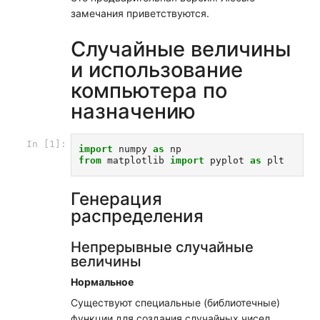
замечания приветствуются.
Случайные величины
и использование
компьютера по
назначению
In [1]:
import
numpy
as
np
from
matplotlib
import
pyplot
as
plt
Генерация
распределения
Непрерывные случайные
величины
Нормальное
Существуют специальные (библиотечные)
функции для создания случайных чисел.