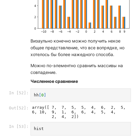
Визаульно конечно можно получить некое
общее представление, что все вопрядке, но
хотелось бы более нажедного способа.
Можно по-элементно сравнить массивы на
совпадение.
Численное сравнение
In [52]:
hh
[
0
]
array([ 7,  7,  5,  5,  4,  6,  2,  5,  
Out[52]:
6, 10,  9,  1,  6,  6,  4,  5,  4,

        2,  4,  2])
In [53]:
hist