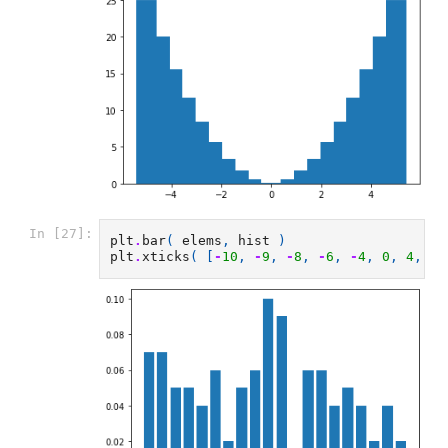
In [27]:
plt
.
bar
(
elems
,
hist
)
plt
.
xticks
(
[
-
10
,
-
9
,
-
8
,
-
6
,
-
4
,
0
,
4
,
6
,